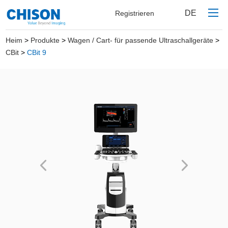
DE
Registrieren
Heim
>
Produkte
>
Wagen / Cart- für passende Ultraschallgeräte
>
CBit
>
CBit 9
Heim
Produkte
Über uns
Kontaktieren Sie uns