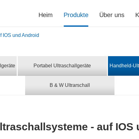
Heim
Produkte
Über uns
K
f IOS und Android
lgeräte
Portabel Ultraschallgeräte
Handheld-Ult
B & W Ultrarschall
traschallsysteme - auf IOS